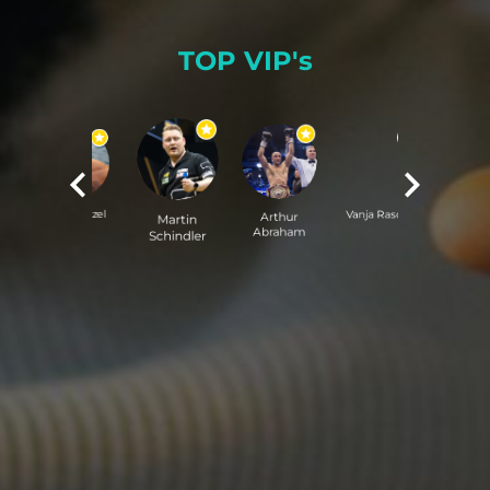
TOP VIP's
Luca Wetzel
Martin
Vanja Rasova
Itsloulita
Arthur
Schindler
Abraham